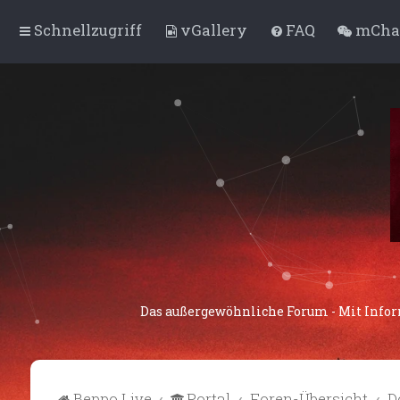
Schnellzugriff
vGallery
FAQ
mChat
Das außergewöhnliche Forum - Mit Infor
Beppo Live
Portal
Foren-Übersicht
D