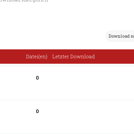
Datei(en)
Letzter Download
0
0