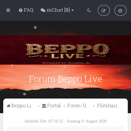
FAQ
mChat [
0
]
Forum Beppo Live
Beppo Live
Portal
Foren-Übersicht
Filesharing
Aktuelle Zeit: 07:10:32 - Sonntag 9. August 2026