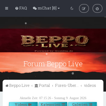
FAQ
mChat [
0
]
Forum Beppo Live
Beppo Live
Portal
Foren-Übersicht
videos
Aktuelle Zeit: 07:15:26 - Sonntag 9. August 2026
Videos
Kategorien
Galerien