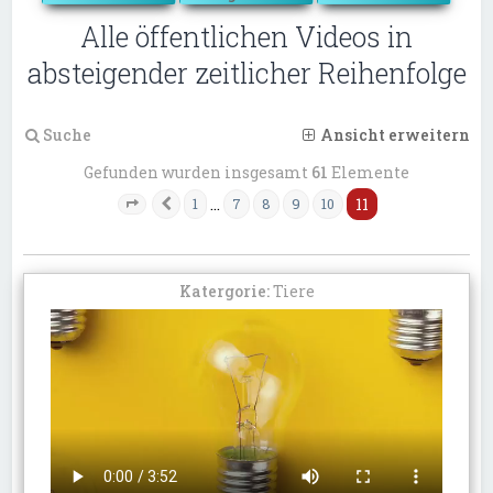
Alle öffentlichen Videos in
absteigender zeitlicher Reihenfolge
Suche
Ansicht erweitern
Gefunden wurden insgesamt
61
Elemente
…
11
1
7
8
9
10
Vorherige
Seite
11
von
11
Katergorie:
Tiere