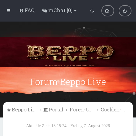
FAQ
mChat [
0
]
Forum Beppo Live
Beppo Live
Portal
Foren-Übersicht
Goelden-TV
Aktuelle Zeit: 13:15:25 - Freitag 7. August 2026