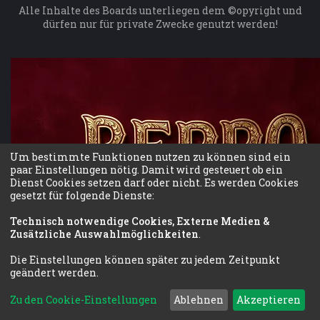
Alle Inhalte des Boards unterliegen dem ©opyright und
dürfen nur für private Zwecke genutzt werden!
Um bestimmte Funktionen nutzen zu können sind ein
paar Einstellungen nötig. Damit wird gesteuert ob ein
Dienst Cookies setzen darf oder nicht. Es werden Cookies
gesetzt für folgende Dienste:
Technisch notwendige Cookies, Externe Medien &
Zusätzliche Auswahlmöglichkeiten
.
Die Einstellungen können später zu jedem Zeitpunkt
geändert werden.
Deutsche Übersetzung durch
phpBB.de
Zu den Cookie-Einstellungen
Ablehnen
Akzeptieren