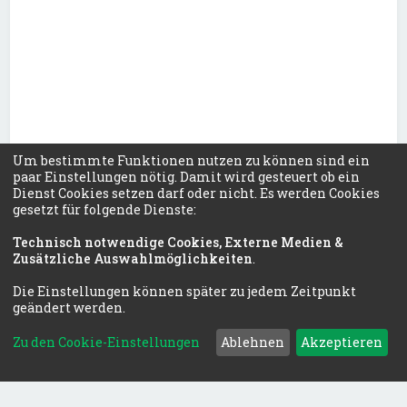
Märchen
35
38
25 Nov 2022 15:14
Letzter Beitrag
Themen
Beiträge
Um bestimmte Funktionen nutzen zu können sind ein
paar Einstellungen nötig. Damit wird gesteuert ob ein
E-Books Sach-/und
Dienst Cookies setzen darf oder nicht. Es werden Cookies
Fachbücher
gesetzt für folgende Dienste:
Technisch notwendige Cookies, Externe Medien &
Zusätzliche Auswahlmöglichkeiten
.
Die Einstellungen können später zu jedem Zeitpunkt
geändert werden.
27
37
26 Jul 2022 14:34
Letzter Beitrag
Themen
Beiträge
Zu den Cookie-Einstellungen
Ablehnen
Akzeptieren