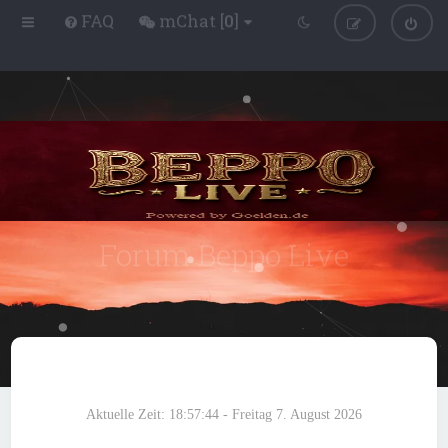
FAQ
mChat [
0
]
Forum Beppo Live
Beppo Live
Portal
Foren-Übersicht
Forum Enjoy
E-Book Download
Aktuelle Zeit: 18:57:44 - Freitag 7. August 2026