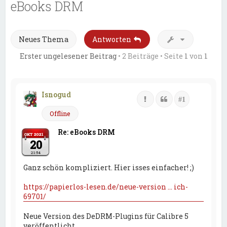
eBooks DRM
Neues Thema
Antworten
Erster ungelesener Beitrag
• 2 Beiträge • Seite
1
von
1
Isnogud
Melden
Zitat
Beitrags Nu
#1
Offline
Re: eBooks DRM
OKT 2021
20
21:54
Ganz schön kompliziert. Hier isses einfacher! ;)
https://papierlos-lesen.de/neue-version ... ich-
69701/
Neue Version des DeDRM-Plugins für Calibre 5
veröffentlicht