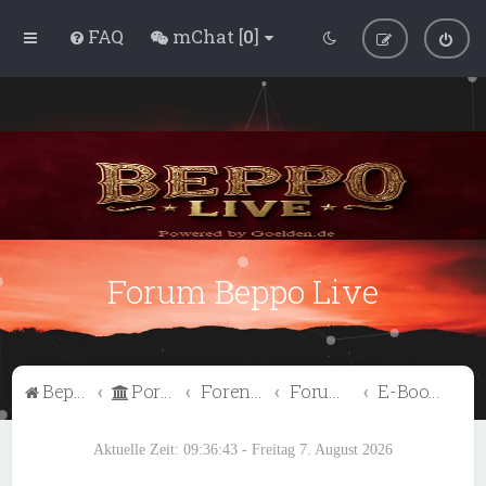
FAQ
mChat [
0
]
Forum Beppo Live
Beppo Live
Portal
Foren-Übersicht
Forum Enjoy
E-Book Download
Aktuelle Zeit: 09:36:43 - Freitag 7. August 2026