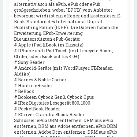
alternativ auch als ePub, ePub oder ePub
großgeschrieben, wobei "EPUB" vom Anbieter
bevorzugt wird) ist ein offener und kostenloser E-
Book-Standard des International Digital
Publishing Forum (IDPF). Die Dateien haben die
Erweiterung. EPub-Erweiterung.
Die unterstützten ePub-Geräte:
# Apple iPad (iBook im Einsatz)
# IPhone und iPod Touch (mit Lexcycle Room,
Glider, oder iBook auf Ios 4.0+)
# Sony Reader
# Android-Geräte (mit WordPlayer, FBReader,
Aldiko)
# Barnes & Noble Corner
# Hanlin eReader
# BeBook
# Bookeen Cybook Gen3, Cybook Opus
# IRex Digitales Lesegerät 800, 1000
# PocketBook Reader
# EGriver Ctaindia Ebook Reader
Schlüssel: ePub DRM entfernen, DRM aus ePub
entfernen, DRM aus Adobe entfernen, ePub DRM
entfernen, Adobe Drm entfernen, DRM aus ePub