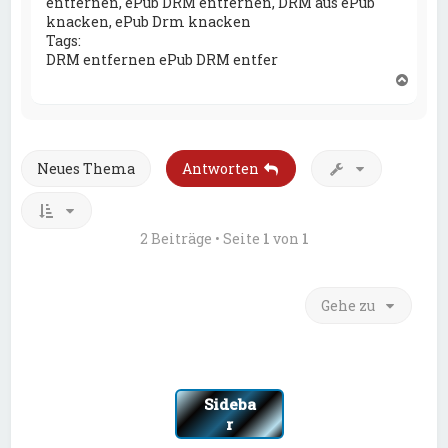
entfernen, ePub DRM entfernen, DRM aus ePub
knacken, ePub Drm knacken
Tags:
DRM entfernen ePub DRM entfer
N
a
c
h
o
Neues Thema
Antworten
b
e
n
2 Beiträge • Seite
1
von
1
Gehe zu
Sideba
r