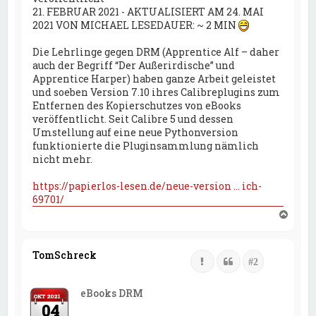
21. FEBRUAR 2021 - AKTUALISIERT AM 24. MAI
2021 VON MICHAEL LESEDAUER: ~ 2 MIN
Die Lehrlinge gegen DRM (Apprentice Alf – daher
auch der Begriff “Der Außerirdische” und
Apprentice Harper) haben ganze Arbeit geleistet
und soeben Version 7.10 ihres Calibreplugins zum
Entfernen des Kopierschutzes von eBooks
veröffentlicht. Seit Calibre 5 und dessen
Umstellung auf eine neue Pythonversion
funktionierte die Pluginsammlung nämlich
nicht mehr.
https://papierlos-lesen.de/neue-version ... ich-
69701/
N
a
c
h
TomSchreck
Melden
Zitat
Beitrags Nu
#2
o
b
eBooks DRM
e
OKT 2021
04
n