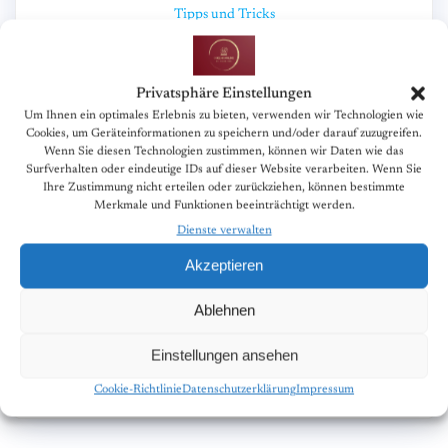
Tipps und Tricks
Wissenschaft und Forschung
Privatsphäre Einstellungen
Neueste Kommentare
Um Ihnen ein optimales Erlebnis zu bieten, verwenden wir Technologien wie
Cookies, um Geräteinformationen zu speichern und/oder darauf zuzugreifen.
Es sind keine Kommentare vorhanden.
Wenn Sie diesen Technologien zustimmen, können wir Daten wie das
Surfverhalten oder eindeutige IDs auf dieser Website verarbeiten. Wenn Sie
Archive
Ihre Zustimmung nicht erteilen oder zurückziehen, können bestimmte
Merkmale und Funktionen beeinträchtigt werden.
Dienste verwalten
März 2025
Akzeptieren
Februar 2025
Ablehnen
Januar 2025
Dezember 2024
Einstellungen ansehen
November 2022
Cookie-Richtlinie
Datenschutzerklärung
Impressum