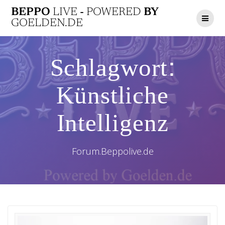
Zum
BEPPO
LIVE
-
POWERED
BY
Inhalt
GOELDEN.DE
springen
Schlagwort:
Künstliche
Intelligenz
Forum.Beppolive.de