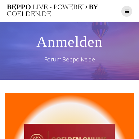
Zum
BEPPO
LIVE
-
POWERED
BY
Inhalt
GOELDEN.DE
springen
Anmelden
Forum.Beppolive.de