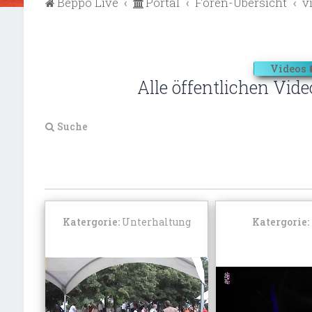
Beppo Live
Portal
Foren-Übersicht
v
Videos
Alle öffentlichen Vide
Suche
Katergorie:
Unterhaltung
Katergorie: