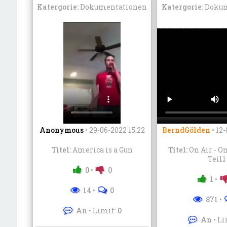
Katergorie:
Dokumentationen
Katergorie:
Dokum
Anonymous
•
29-06-2022 15:22
BerndGölden
•
12-
Titel:
America is a Gun
Titel:
On Air - On
Teil1
0
•
0
1
•
14
•
0
871
•
An
• Limit:
0
An
• Li