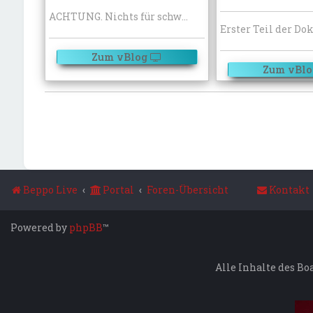
ACHTUNG. Nichts für schwache Nerven. In den USA darf jeder Depp eine Feuerwaffe besitzen. AMERICA IS A GUN
Zum vBlog
Zum vBlo
Beppo Live
Portal
Foren-Übersicht
Kontakt
Powered by
phpBB
™
Alle Inhalte des Bo