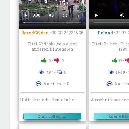
BerndGölden
•
30-08-2022 16:06
Roland
•
31-07-
Titel:
Videobeweis einer
Titel:
Prince - Pur
anderen Dimension
1985
0
•
0
0
•
797
•
0
1649
•
An
• Limit:
0
An
• Li
Hallo Freunde. Heute habe ich eine Entdeckung, auf von mir gedrehtem Material gemacht. Auf der Tour de France, während eines Interviews von Claudia Neumann mit Rolf Aldag. Am Anfang, während ich zum Set laufe, sieht man im Hintergrund, wie eine Frau stürzt. Das ist ganz offensichtlich der Rand, zum Eingang in eine andere Dimension, denn wenn man dann genau hinsieht, verschwindet das 3. oder 4. Fahrzeug hinter dem Baum, während Rolf Aldag zum Set geht, im Hintergrund im Nichts, in einer anderen Dimension. Das ist der erste Videobeweis für die Existenz, einer solchen. Die Reptiloiden haben mir mit den letzten Vollmondstrahlen die Richtigkeit bestätigt. Überweist einfach [url=https://goelden.de/forum-phpbb/app.php/donate] eine Spende[/url] und ich sorge dafür, dass ihr euch mit den Walen und Delfinen vor dem kommenden Weltuntergang in die andere Dimension retten könnt. #ohnehumornixlos Viel Glück ...
Zum vBlog
Zum vBlo