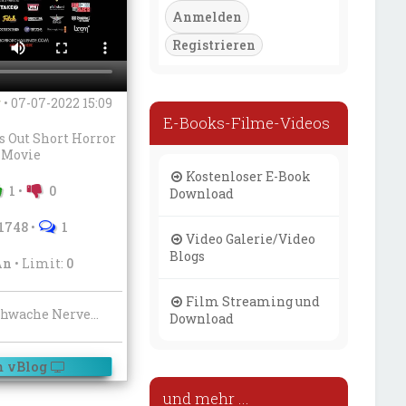
Registrieren
r
•
07-07-2022 15:09
E-Books-Filme-Videos
s Out Short Horror
Movie
Kostenloser E-Book
1
•
0
Download
1748
•
1
Video Galerie/Video
Blogs
An
• Limit:
0
Film Streaming und
Nichts für schwache Nerven! Lights Out ist ein schwedischer übernatürlicher Horror-Kurzfilm aus dem Jahr 2013, der von David F. Sandberg inszeniert, geschrieben, produziert, gedreht und in dem Sandbergs Frau Lotta Losten die Hauptrolle spielt. Der Film wurde am 30. Dezember 2013 sowohl auf Vimeo als auch auf YouTube online veröffentlicht. Der Kurzfilm war die Grundlage einer gleichnamigen Verfilmung von 2016, ebenfalls unter der Regie von Sandberg.
Download
 vBlog
und mehr ...