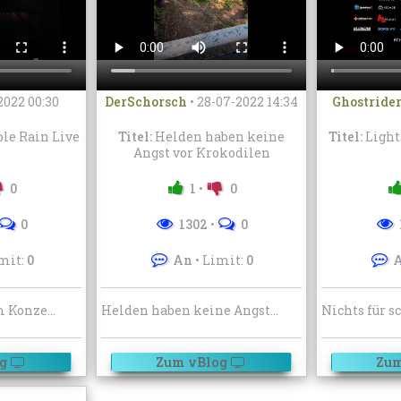
2022 00:30
DerSchorsch
•
28-07-2022 14:34
Ghostride
ple Rain Live
Titel:
Helden haben keine
Titel:
Light
Angst vor Krokodilen
0
1
•
0
0
1302
•
0
mit:
0
An
• Limit:
0
Ausschnitt aus dem Konzert in der Syracusa Hall 1985. Wahnsinn! Das ganze Konzert lade ich noch bei den Filmen hoch.
Helden haben keine Angst vor Krokodilen. Solange sie eine Bratpfanne dabei haben!
g
Zum vBlog
Zum