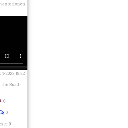
entationen
04-2022 18:32
 the Road -
0
0
mit:
0