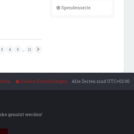
Spendenseite
…
3
4
5
11
Nächste
n
11
schen
Cookie-Einstellungen
Alle Zeiten sind
UTC+02:00
ecke genutzt werden!