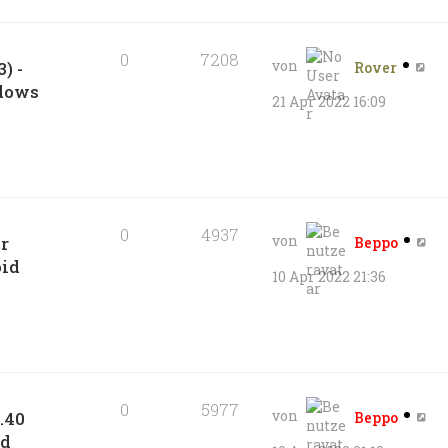
0
7208
von
) -
Rover
ndows
21 Apr 2022 16:09
0
4937
von
r
Beppo
id
10 Apr 2022 21:36
0
5977
von
.40
Beppo
id