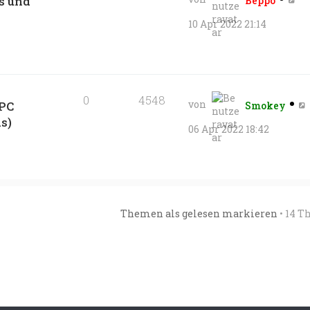
s und
Beppo
10 Apr 2022 21:14
0
4548
von
 PC
Smokey
s)
06 Apr 2022 18:42
Themen als gelesen markieren
• 14 T