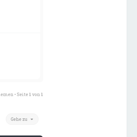
hemen • Seite
1
von
1
Gehe zu