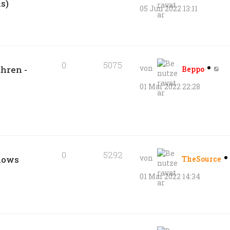
s)
05 Jun 2022 13:11
0
5075
von
hren -
Beppo
01 Mai 2022 22:28
0
5292
von
dows
TheSource
01 Mai 2022 14:34