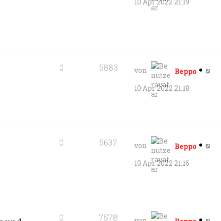
10 Apr 2022 21:19
0
5883
von
Beppo
10 Apr 2022 21:18
0
5637
von
Beppo
10 Apr 2022 21:16
0
7578
von