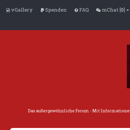
vGallery
Spenden
FAQ
mChat [
0
]
Das außergewöhnliche Forum - Mit Informationen,