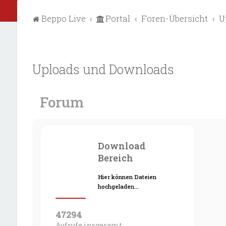
Beppo Live
Portal
Foren-Übersicht
U
Uploads und Downloads
Forum
Download
Bereich
Hier können Dateien
hochgeladen…
47294
Aufrufe insgesamt