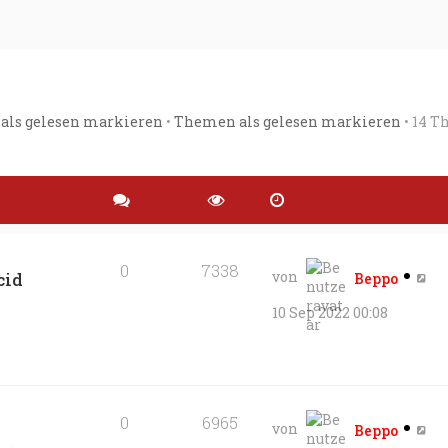
 als gelesen markieren
•
Themen als gelesen markieren
• 14 T
0
7338
von
cid
Beppo
10 Sep 2022 00:08
0
6965
von
Beppo