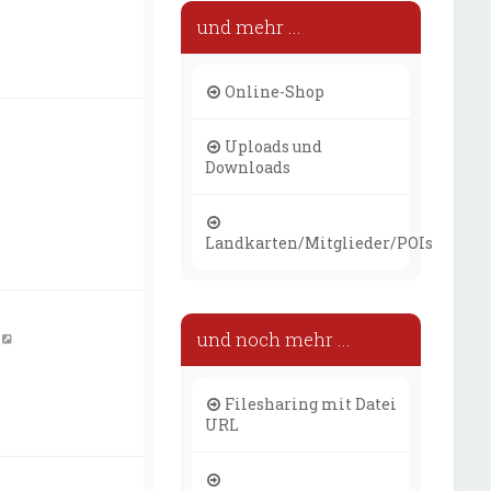
und mehr ...
Online-Shop
Uploads und
Downloads
Landkarten/Mitglieder/POIs
und noch mehr ...
Filesharing mit Datei
URL