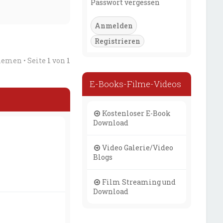
Passwort vergessen
Registrieren
hemen • Seite
1
von
1
E-Books-Filme-Videos
Kostenloser E-Book
Download
Video Galerie/Video
Blogs
Film Streaming und
Download