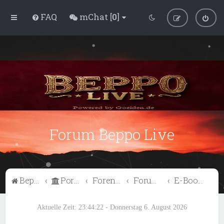
FAQ
mChat [
0
]
Forum Beppo Live
Beppo Live
Portal
Foren-Übersicht
Forum Enjoy
E-Book Download
Aktuelle Zeit: 23:44:22 - Donnerstag 6. August 2026