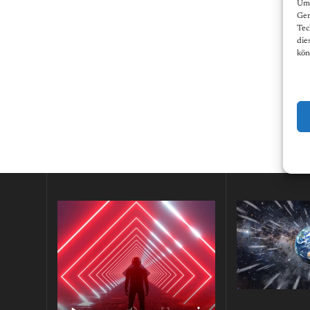
Um 
Ger
Tec
die
kön